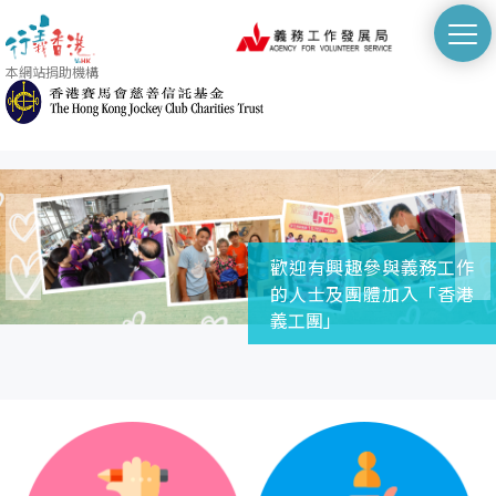
切
換
本網站捐助機構
選
單
Skip
to
main
content
歡迎有興趣參與義務工作
的人士及團體加入「香港
義工團」