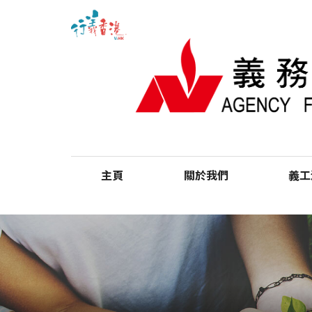
主頁
關於我們
義工
「行義香港」網站簡介
機構簡介
最
全
Skip
to
main
content