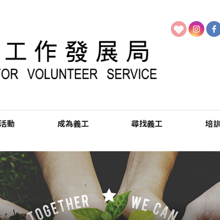
活動
成為義工
尋找義工
培
新推介
部活動
香港義工團簡介
加入香港義工團
加入專才義工網
香港義工團會訊
會員嘉許
會員優惠
會員手冊
行義足跡
義工轉介
任用專才
登記機構
香港義工約
香港義工約章
香
特
V