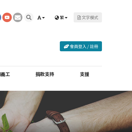
繁
文字模式
會員登入 / 註冊
訓義工
捐款支持
支援
章
 實務參考指引
港義工團迎新會
約培訓
Q 持續培訓計劃
常見問題
下載區
個人會員
團體會員